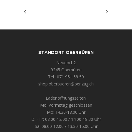
STANDORT OBERBÜREN
Neudorf 2
9245 Oberbüren
Tel.: 071 951 58 59
shop.oberbueren@benzag.ch
Ladenöffnungszeiten:
Mo: Vormittag geschlossen
Mo: 14.30-18.00 Uhr
Di - Fr: 08.00-12.00 / 14.00-18.30 Uhr
Sa: 08.00-12.00 / 13.30-15.00 Uhr